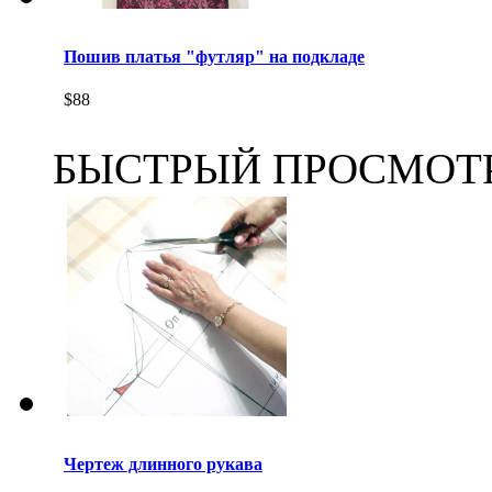
Пошив платья "футляр" на подкладе
$88
БЫСТРЫЙ ПРОСМОТ
Чертеж длинного рукава